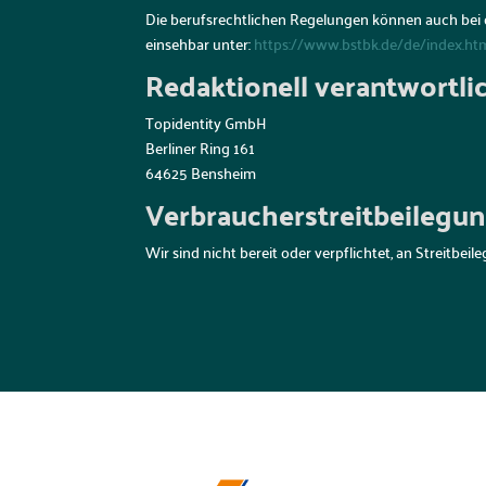
Die berufsrechtlichen Regelungen können auch bei
einsehbar unter:
https://www.bstbk.de/de/index.ht
Redaktionell verantwortli
Topidentity GmbH
Berliner Ring 161
64625 Bensheim
Verbraucher­streit­beilegun
Wir sind nicht bereit oder verpflichtet, an Streitbe