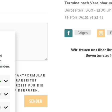
Termine nach Vereinbaru
Bürozeiten : 8:00 - 13:00 Uh
Telefon:
06151 91 32 41
Folgen
F
Wir freuen uns über Ihr
nd
Bewertung auf
g
tanden.
DEM KONTAKTFORMULAR
v
 UND VERARBEITET
NG JEDERZEIT FÜR DIE
EK.DE WIDERRUFEN.
SENDEN