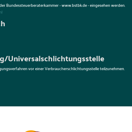
 der Bundessteuerberaterkammer - www.bstbk.de - eingesehen werden.
ml
ch
g/Universal­schlichtungs­stelle
ilegungsverfahren vor einer Verbraucherschlichtungsstelle teilzunehmen.