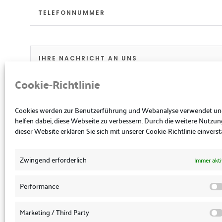
Cookie-Richtlinie
Cookies werden zur Benutzerführung und Webanalyse verwendet u
helfen dabei, diese Webseite zu verbessern. Durch die weitere Nutzun
dieser Website erklären Sie sich mit unserer Cookie-Richtlinie einvers
DSGVO
ICH STIMME ZU, DASS MEINE ANGABEN AUS 
Zwingend erforderlich
Immer akti
ZUR BEANTWORTUNG MEINER ANFRAGE ERHOBEN
WERDEN. HINWEIS: SIE KÖNNEN IHRE EINWILLIGU
ZUKUNFT PER E-MAIL AN STEUERKANZLEI@DERAN
Performance
Alternative:
Marketing / Third Party