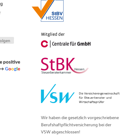
ng
r
olgen
e positive
 →
G
o
o
g
l
e
Wir haben die gesetzlich vorgeschriebene
Berufshaftpflichtversicherung bei der
VSW abgeschlossen!