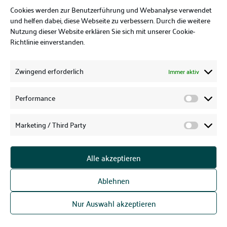
Cookies werden zur Benutzerführung und Webanalyse verwendet
Funktionalität dieser Website eingeschränkt sein.
und helfen dabei, diese Webseite zu verbessern. Durch die weitere
Nutzung dieser Website erklären Sie sich mit unserer Cookie-
Welche Cookies und Dienste auf dieser Website
Richtlinie einverstanden.
eingesetzt werden, können Sie dieser
Datenschutzerklärung entnehmen.
Zwingend erforderlich
Immer aktiv
Einwilligung mit Complianz
Performance
Unsere Website nutzt die Consent-Technologie von
Complianz, um Ihre Einwilligung zur Speicherung
Marketing / Third Party
bestimmter Cookies auf Ihrem Endgerät oder zum
Einsatz bestimmter Technologien einzuholen und
Alle akzeptieren
diese datenschutzkonform zu dokumentieren.
Anbieter dieser Technologie ist Complianz B.V.,
Ablehnen
Kalmarweg 14-5, 9723 JG Groningen, Niederlande
Nur Auswahl akzeptieren
(im Folgenden „Complianz“).