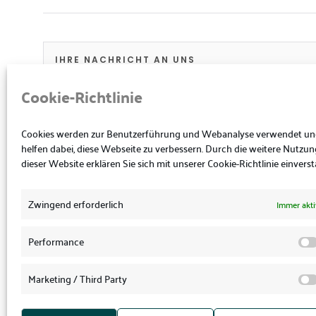
Cookie-Richtlinie
Cookies werden zur Benutzerführung und Webanalyse verwendet u
helfen dabei, diese Webseite zu verbessern. Durch die weitere Nutzun
dieser Website erklären Sie sich mit unserer Cookie-Richtlinie einvers
DSGVO
ICH STIMME ZU, DASS MEINE ANGABEN AUS 
Zwingend erforderlich
Immer akti
ZUR BEANTWORTUNG MEINER ANFRAGE ERHOBEN
WERDEN. HINWEIS: SIE KÖNNEN IHRE EINWILLIGU
ZUKUNFT PER E-MAIL AN STEUERKANZLEI@DERAN
Performance
Alternative:
Marketing / Third Party