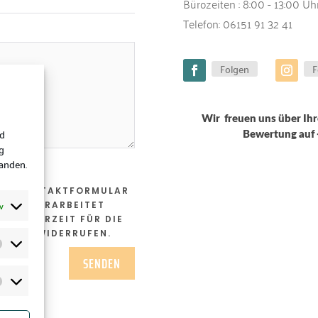
Bürozeiten : 8:00 - 13:00 Uh
Telefon:
06151 91 32 41
Folgen
F
Wir freuen uns über Ihr
nd
Bewertung auf
g
tanden.
DEM KONTAKTFORMULAR
v
 UND VERARBEITET
NG JEDERZEIT FÜR DIE
EK.DE WIDERRUFEN.
SENDEN