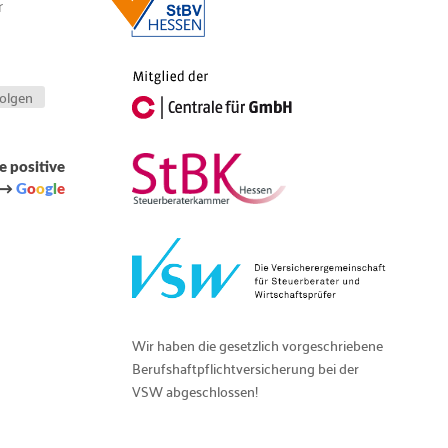
r
olgen
e positive
 →
G
o
o
g
l
e
Wir haben die gesetzlich vorgeschriebene
Berufshaftpflichtversicherung bei der
VSW abgeschlossen!