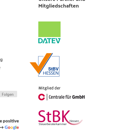
Mitgliedschaften
ng
r
Folgen
e positive
 →
G
o
o
g
l
e