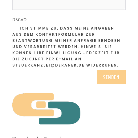
DSGVO
ICH STIMME ZU, DASS MEINE ANGABEN
AUS DEM KONTAKTFORMULAR ZUR
BEANTWORTUNG MEINER ANFRAGE ERHOBEN
UND VERARBEITET WERDEN. HINWEIS: SIE
KÖNNEN IHRE EINWILLIGUNG JEDERZEIT FÜR
DIE ZUKUNFT PER E-MAIL AN
STEUERKANZLEI@DERANEK.DE WIDERRUFEN.
A
SENDEN
l
t
e
r
n
a
t
i