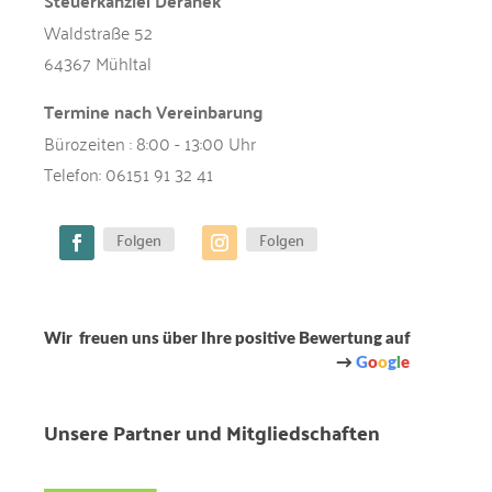
Steuerkanzlei Deranek
v
e
Waldstraße 52
:
64367 Mühltal
Termine nach Vereinbarung
Bürozeiten : 8:00 - 13:00 Uhr
Telefon:
06151 91 32 41
Folgen
Folgen
Wir freuen uns über Ihre positive Bewertung auf
→
G
o
o
g
l
e
Unsere Partner und Mitgliedschaften