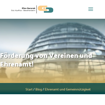
Förderung von Vereinen und
Ehrenamt!
Start
/
Blog
/
Ehrenamt und Gemeinnützigkeit