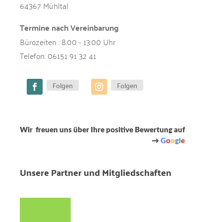
:
64367 Mühltal
Termine nach Vereinbarung
Bürozeiten : 8:00 - 13:00 Uhr
Telefon:
06151 91 32 41
Folgen
Folgen
Wir freuen uns über Ihre positive Bewertung auf
→
G
o
o
g
l
e
Unsere Partner und Mitgliedschaften