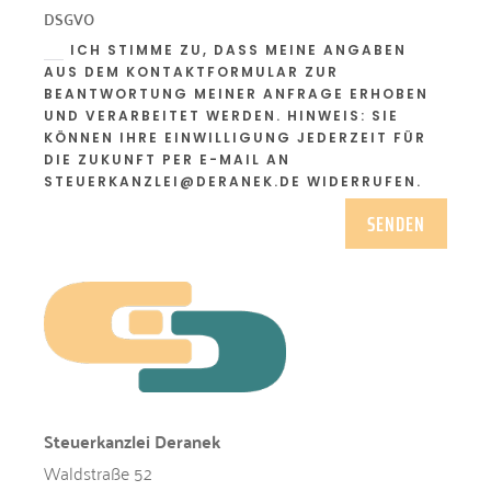
DSGVO
ICH STIMME ZU, DASS MEINE ANGABEN
AUS DEM KONTAKTFORMULAR ZUR
BEANTWORTUNG MEINER ANFRAGE ERHOBEN
UND VERARBEITET WERDEN. HINWEIS: SIE
KÖNNEN IHRE EINWILLIGUNG JEDERZEIT FÜR
DIE ZUKUNFT PER E-MAIL AN
STEUERKANZLEI@DERANEK.DE WIDERRUFEN.
A
SENDEN
l
t
e
r
n
a
t
i
Steuerkanzlei Deranek
v
e
Waldstraße 52