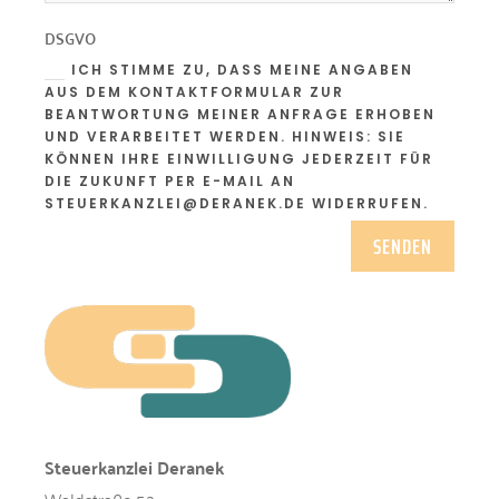
DSGVO
ICH STIMME ZU, DASS MEINE ANGABEN
AUS DEM KONTAKTFORMULAR ZUR
BEANTWORTUNG MEINER ANFRAGE ERHOBEN
UND VERARBEITET WERDEN. HINWEIS: SIE
KÖNNEN IHRE EINWILLIGUNG JEDERZEIT FÜR
DIE ZUKUNFT PER E-MAIL AN
STEUERKANZLEI@DERANEK.DE WIDERRUFEN.
A
SENDEN
l
t
e
r
n
a
t
i
Steuerkanzlei Deranek
v
e