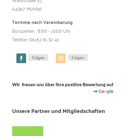
Waldstraße 52
:
64367 Mühltal
Termine nach Vereinbarung
Bürozeiten : 8:00 - 13:00 Uhr
Telefon:
06151 91 32 41
Folgen
Folgen
Wir freuen uns über Ihre positive Bewertung auf
→
G
o
o
g
l
e
Unsere Partner und Mitgliedschaften