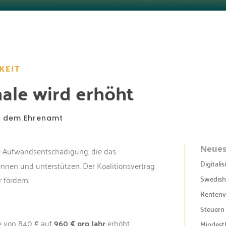
KEIT
ale wird erhöht
us dem Ehrenamt
Neues
ie Aufwandsentschädigung, die das
Digitali
ennen und unterstützen.
Der Koalitionsvertrag
Swedish
 fördern:
Rentenv
Steuern 
e von 840 € auf
960 € pro Jahr
erhöht
Mindestl