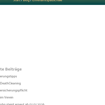
te Beiträge
sierungstipps
DeathCleaning
ersicherungspflicht
im Verein
ohn steigt erneut ab 01.01.2026