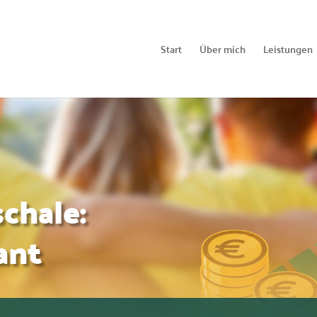
Start
Über mich
Leistungen
chale:
ant